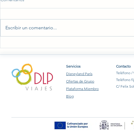
Escribir un comentario...
"My Royal Dream" Una
Conoce con n
experiencia inolvidable para los
Disneyland
más pequeños
Servicios
Contacto
Teléfono /
Disneyland París
Teléfono fi
Ofertas de Grupo
C/ Felix So
Plataforma Miembro
Blog